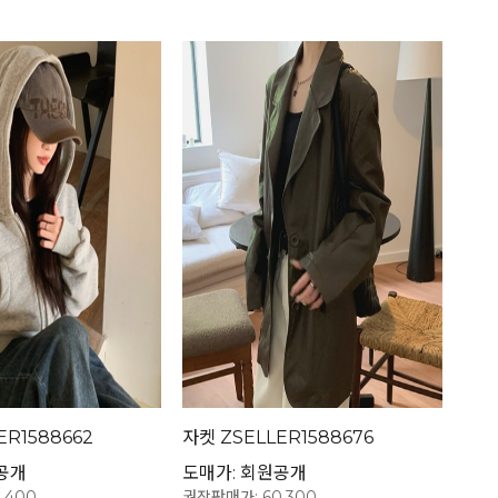
ER1588662
자켓 ZSELLER1588676
공개
도매가: 회원공개
,400
권장판매가: 60,300