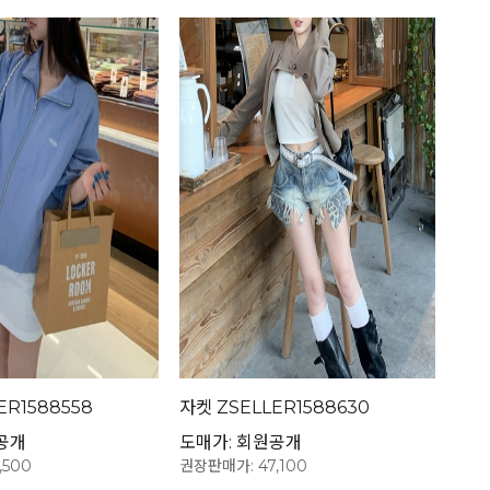
ER1588558
자켓 ZSELLER1588630
공개
도매가: 회원공개
,500
권장판매가: 47,100