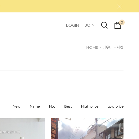
0
LOGIN
JOIN
HOME
>
아우터
>
자켓
New
Name
Hot
Best
High price
Low price