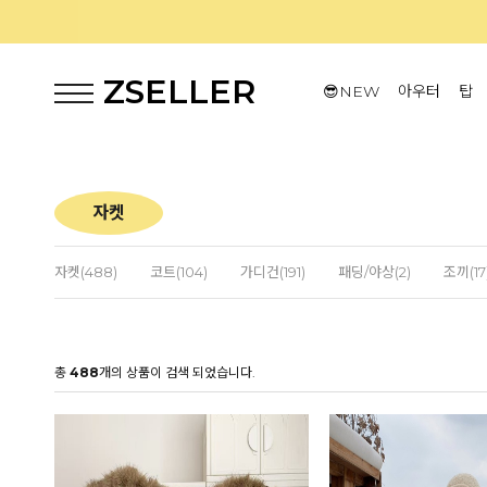
ZSELLER
😎NEW
아우터
탑
자켓
자켓(488)
코트(104)
가디건(191)
패딩/야상(2)
조끼(17
총
488
개의 상품이 검색 되었습니다.