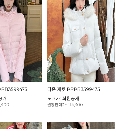
PB3599475
다운 재킷 PPPB3599473
공개
도매가: 회원공개
,400
권장판매가: 114,300