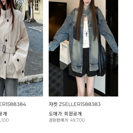
ER1588384
자켓 ZSELLER1588383
공개
도매가: 회원공개
,100
권장판매가: 49,700