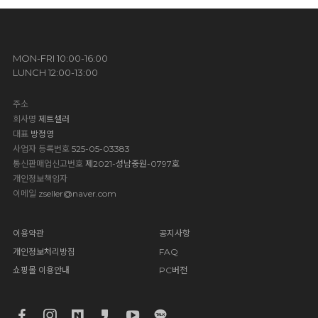
MON-FRI 10:00-16:00
LUNCH 12:00-13:00
주소
회사명
제트셀러
대표
방정영
사업자 등록번호
525-05-03383
통신판매업신고번호
제2021-성남중원-0797호
개인정보책임자
이메일
zseller@naver.com
이용약관
공지사항
개인정보처리방침
FAQ
쇼핑몰 이용안내
PC버전