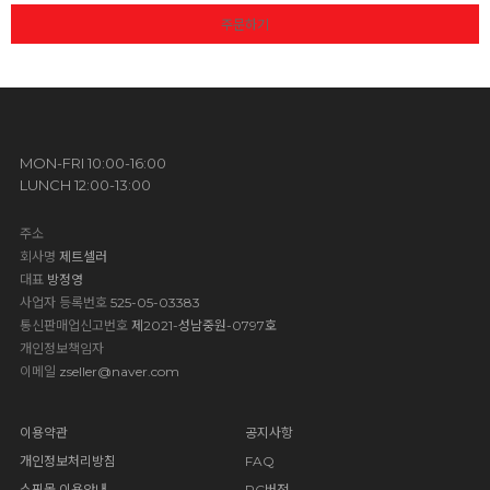
주문하기
MON-FRI 10:00-16:00
LUNCH 12:00-13:00
주소
회사명
제트셀러
대표
방정영
사업자 등록번호
525-05-03383
통신판매업신고번호
제2021-성남중원-0797호
개인정보책임자
이메일
zseller@naver.com
이용약관
공지사항
개인정보처리방침
FAQ
쇼핑몰 이용안내
PC버전