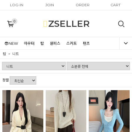
LOG-IN
JOIN
ORDER
CART
ZSELLER
0
😎NEW
아우터
탑
원피스
스커트
팬츠
탑
니트
정렬