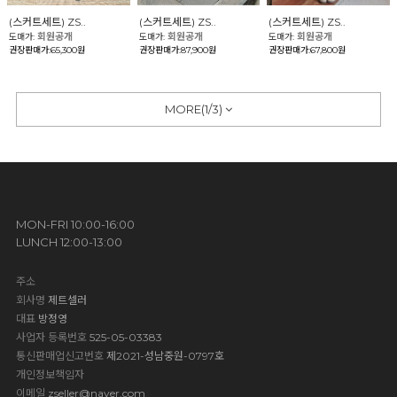
(스커트세트) ZS..
(스커트세트) ZS..
(스커트세트) ZS..
회원공개
회원공개
회원공개
도매가:
도매가:
도매가:
권장판매가:65,300원
권장판매가:87,900원
권장판매가:67,800원
MORE(
1
/
3
)
MON-FRI 10:00-16:00
LUNCH 12:00-13:00
주소
회사명
제트셀러
대표
방정영
사업자 등록번호
525-05-03383
통신판매업신고번호
제2021-성남중원-0797호
개인정보책임자
이메일
zseller@naver.com