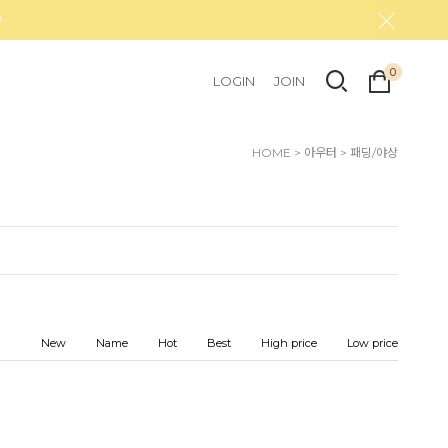
0
LOGIN
JOIN
HOME
>
아우터
>
패딩/야상
New
Name
Hot
Best
High price
Low price