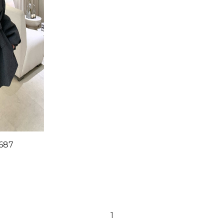
687
1