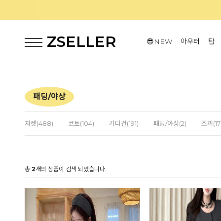
ZSELLER
😎NEW
아우터
탑
패딩/야상
자켓(488)
코트(104)
가디건(191)
패딩/야상(2)
조끼(17
총
2
개의 상품이 검색 되었습니다.