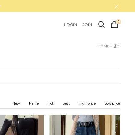
0
LOGIN
JOIN
HOME
>
팬츠
New
Name
Hot
Best
High price
Low price