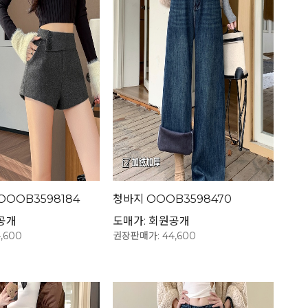
OOOB3598184
청바지 OOOB3598470
공개
도매가: 회원공개
,600
권장판매가: 44,600