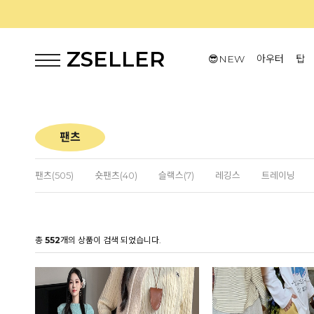
ZSELLER
😎NEW
아우터
탑
팬츠
팬츠(505)
숏팬츠(40)
슬랙스(7)
레깅스
트레이닝
총
552
개의 상품이 검색 되었습니다.