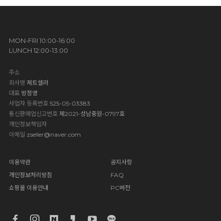
MON-FRI 10:00-16:00
LUNCH 12:00-13:00
주소
회사명
제트셀러
대표
방정영
사업자 등록번호
525-05-03383
통신판매업신고번호
제2021-성남중원-0797호
개인정보책임자
이메일
zseller@naver.com
이용약관
공지사항
개인정보처리방침
FAQ
쇼핑몰 이용안내
PC버전