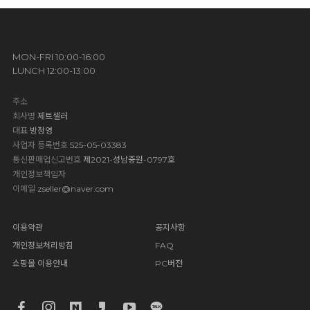
MON-FRI 10:00-16:00
LUNCH 12:00-13:00
주소
회사명
제트셀러
대표
방정영
사업자 등록번호
525-05-03383
통신판매업신고번호
제2021-성남중원-0797호
개인정보책임자
이메일
zseller@naver.com
이용약관
공지사항
개인정보처리방침
FAQ
쇼핑몰 이용안내
PC버전