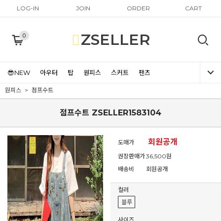
LOG-IN
JOIN
ORDER
CART
ZSELLER
0
😎NEW
아우터
탑
원피스
스커트
팬츠
원피스
점프수트
점프수트 ZSELLER1583104
회원공개
도매가
권장판매가
36,500원
배송비
회원공개
컬러
블루
사이즈