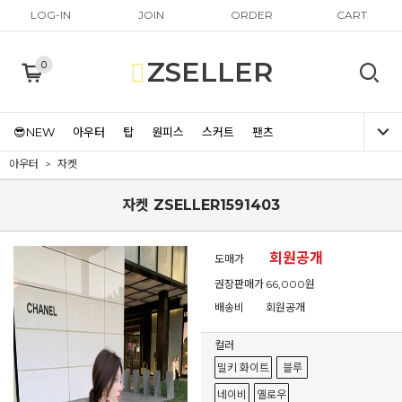
LOG-IN
JOIN
ORDER
CART
ZSELLER
0
😎NEW
아우터
탑
원피스
스커트
팬츠
아우터
자켓
자켓 ZSELLER1591403
회원공개
도매가
권장판매가
66,000원
배송비
회원공개
컬러
밀키 화이트
블루
네이비
옐로우