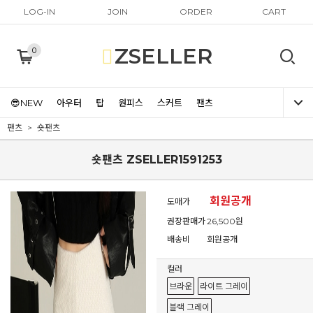
LOG-IN
JOIN
ORDER
CART
ZSELLER
0
😎NEW
아우터
탑
원피스
스커트
팬츠
팬츠
숏팬츠
숏팬츠 ZSELLER1591253
회원공개
도매가
권장판매가
26,500원
배송비
회원공개
컬러
브라운
라이트 그레이
블랙 그레이