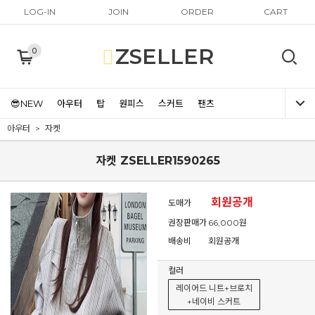
LOG-IN
JOIN
ORDER
CART
ZSELLER
0
😎NEW
아우터
탑
원피스
스커트
팬츠
아우터
자켓
자켓 ZSELLER1590265
회원공개
도매가
권장판매가
66,000원
배송비
회원공개
컬러
레이어드 니트+브로치
+네이비 스커트