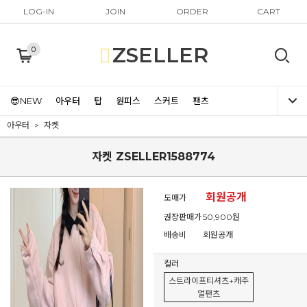
LOG-IN
JOIN
ORDER
CART
ZSELLER
0
😎NEW
아우터
탑
원피스
스커트
팬츠
아우터
자켓
자켓 ZSELLER1588774
회원공개
도매가
권장판매가
50,900원
배송비
회원공개
컬러
스트라이프티셔츠+캐주
얼팬츠