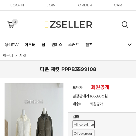
LOG-IN
JOIN
ORDER
CART
ZSELLER
0
😎NEW
아우터
탑
원피스
스커트
팬츠
아우터
자켓
다운 재킷 PPPB3599108
회원공개
도매가
권장판매가
103,600원
배송비
회원공개
컬러
Milky white
Olive green