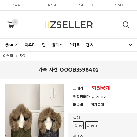
LOG-IN
JOIN
ORDER
CART
ZSELLER
0
😎NEW
아우터
탑
원피스
스커트
팬츠
아우터
자켓
가죽 자켓 OOOB3598402
회원공개
도매가
권장판매가
62,200원
배송비
회원공개
컬러
Grey
Green
사이즈