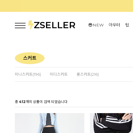
ZSELLER
😎NEW
아우터
탑
스커트
미니스커트(196)
미디스커트
롱스커트(216)
총
412
개의 상품이 검색 되었습니다.