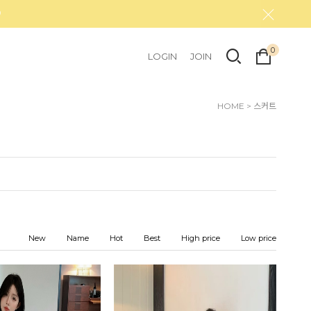
0
LOGIN
JOIN
HOME
>
스커트
New
Name
Hot
Best
High price
Low price