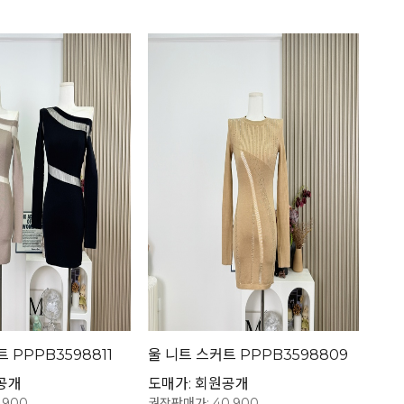
 PPPB3598811
울 니트 스커트 PPPB3598809
공개
도매가: 회원공개
,900
권장판매가: 40,900