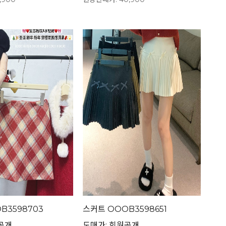
B3598703
스커트 OOOB3598651
공개
도매가: 회원공개