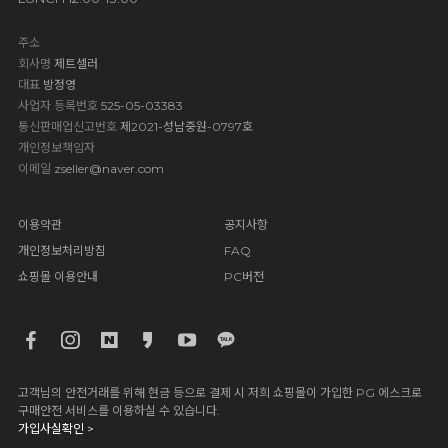
주소
회사명
제트셀러
대표
방정영
사업자 등록번호
525-05-03383
통신판매업신고번호
제2021-성남중원-0797호
개인정보책임자
이메일
zseller@naver.com
이용약관
공지사항
개인정보처리방침
FAQ
쇼핑몰 이용안내
PC버전
고객님의 안전거래를 위해 현금 등으로 결제 시 저희 쇼핑몰이 가입한 PG 에스크로
구매안전 서비스를 이용하실 수 있습니다.
가입사실확인 >