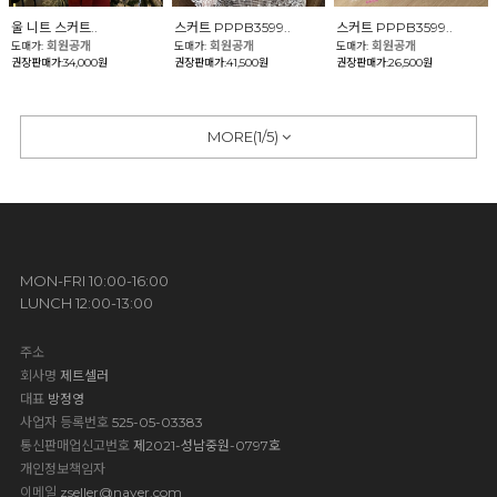
울 니트 스커트..
스커트 PPPB3599..
스커트 PPPB3599..
회원공개
회원공개
회원공개
도매가:
도매가:
도매가:
권장판매가:34,000원
권장판매가:41,500원
권장판매가:26,500원
MORE(
1
/
5
)
MON-FRI 10:00-16:00
LUNCH 12:00-13:00
주소
회사명
제트셀러
대표
방정영
사업자 등록번호
525-05-03383
통신판매업신고번호
제2021-성남중원-0797호
개인정보책임자
이메일
zseller@naver.com